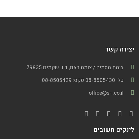
יצירת קשר
צומת מסמיה / צומת ראם, ד.נ. שקמים 79835
טל: 08-8505430 פקס: 08-8505429
office@s-i.co.il
לינקים חשובים