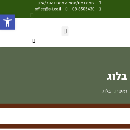
צומת ראם/מסמיה מתחם הנגב/אלון
office@s-i.co.il
08-8505430
פתח
בלוג
ראשי
בלוג